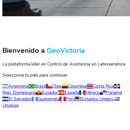
Bienvenido a
GeoVictoria
La plataforma líder en
Control de Asistencia
en Latinoamérica
Selecciona tu país para continuar
Argentina
Brasil
Chile
Colombia
Costa Rica
Rep. Dominicana
Ecuador
España
México
Panamá
El Salvador
Guatemala
Perú
Estados Unidos
Uruguay