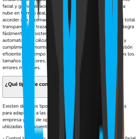
facial y geolocalización. Cada marcación se almacena en la
nube en tiempo real, permitiendo a los administradores
acceder a la información instantáneamente y asegurando total
transparencia y trazabilidad. Además, la plataforma se integra
fácilmente con sistemas de nómina y recursos humanos,
automatizando cálculos de horas trabajadas, horas extra y
cumplimientos normativos. Así, GeoVictoria facilita la gestión
eficiente del tiempo y la asistencia en empresas de todos los
tamaños y sectores, optimizando recursos y eliminando
errores manuales.
¿Qué tipos de control de asistencia existen?
Existen diversos tipos de control de asistencia, diseñados
para adaptarse a las necesidades específicas de cada
empresa y tipo de operación. Entre las opciones más
utilizadas se encuentran:
- Control biométrico: Utiliza huella digital, reconocimiento facial