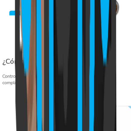
¿Cómo funciona GeoVictoria?
Controla la asistencia de tu equipo en tiempo real y sin
complicaciones