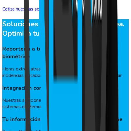
Cotiza nuestras soluciones
Soluciones automatizadas y en linea.
Optimiza tu gestión
Reportería a tu medida en base al marcaje
biométrico
Horas extras, atrasos, planificación de turnos, permisos,
incidencias, vacaciones. Todos tus reportes en un solo lugar.
Integración con softwares de gestión
Nuestras soluciones se integran con todos los ERP’s y
sistemas de Remuneraciones del mercado.
Tu información segura y encriptada en la nube