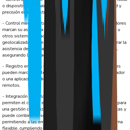
o dispositivos de palma para garantizar máxima seguridad y
precisión en el registro de ingreso y salida.
- Control mediante tarjetas o credenciales: Los colaboradores
marcan su asistencia utilizando tarjetas magnéticas, RFID u
otros sistemas de acceso personalizado. - Marcación
geolocalizada desde dispositivos móviles: Permite registrar la
asistencia desde cualquier lugar a través de smartphones,
asegurando la validación del punto exacto de marcación.
- Registro en portal web o aplicaciones: Los colaboradores
pueden marcar asistencia directamente desde el computador
o una aplicación dedicada, ideal para equipos híbridos o
remotos.
- Integración con relojes o terminales físicos: Equipos que
permiten el control en terreno, conectándose con la nube para
una gestión centralizada. Cada sistema tiene ventajas únicas y
puede combinarse según los requerimientos del negocio,
permitiendo a las empresas gestionar la asistencia de forma
flexible, cumpliendo con las normativas y mejorando la