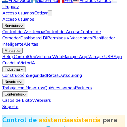
El Salvador
Guatemala
Perú
Estados Unidos
Uruguay
Acceso usuarios
Cotizar
Acceso usuarios
Servicios
Control de Asistencia
Control de Acceso
Control de
Comedor
Dashboard BI
Permisos y Vacaciones
Planificador
Inteligente
Alertas
Marcaje
Reloj Control
GeoVictoria Web
Marcaje App
Marcaje USB
App
Cuadrilla
VictorIA
Industrias
Construcción
Seguridad
Retail
Outsourcing
Nosotros
Trabaja con Nosotros
Quiénes somos
Partners
Contenidos
Casos de Exito
Webinars
Soporte
Control de
asistencia
asistencia
para