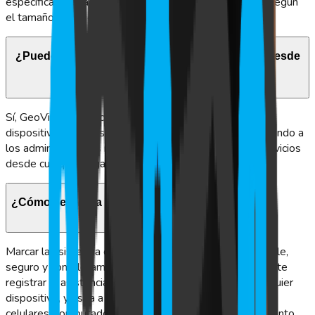
específicas de cada empresa, ajustando la plataforma según
el tamaño y requerimientos de la organización.
¿Puedo acceder a los servicios de GeoVictoria desde
diferentes dispositivos?
Sí, GeoVictoria ofrece acceso a su plataforma desde
dispositivos móviles, tabletas y computadores, permitiendo a
los administradores monitorear la asistencia y otros servicios
desde cualquier lugar.
¿Cómo se marca la asistencia con GeoVictoria?
Marcar la asistencia con GeoVictoria es un proceso simple,
seguro y completamente digital. Nuestro sistema permite
registrar la asistencia de los colaboradores desde cualquier
dispositivo, ya sea a través de terminales biométricos,
celulares, computadores o incluso mediante reconocimiento