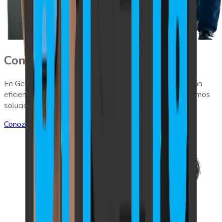
Control de comedor
En GeoVictoria entendemos la importancia de una gestión
eficiente en los comedores corporativos, por eso ofrecemos
soluciones avanzadas para optimizar su funcionamiento.
Conozca Más