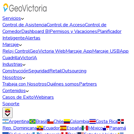
Servicios
Control de Asistencia
Control de Acceso
Control de
Comedor
Dashboard BI
Permisos y Vacaciones
Planificador
Inteligente
Alertas
Marcaje
Reloj Control
GeoVictoria Web
Marcaje App
Marcaje USB
App
Cuadrilla
VictorIA
Industrias
Construcción
Seguridad
Retail
Outsourcing
Nosotros
Trabaja con Nosotros
Quiénes somos
Partners
Contenidos
Casos de Exito
Webinars
Soporte
Argentina
Brasil
Chile
Colombia
Costa Rica
Rep. Dominicana
Ecuador
España
México
Panamá