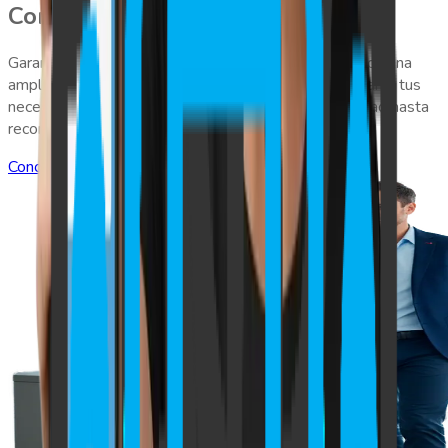
Control de acceso
Garantiza la seguridad en tus instalaciones. Ofrecemos una
amplia gama de sistemas de marcajes que se adaptan a tus
necesidades específicas, desde tarjetas de proximidad hasta
reconocimiento facial.
Conozca Más