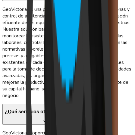
GeoVictoria es una plataforma líder en gestión de personas y
control de asistencia, diseñada para facilitar la administración
eficiente de los equipos de trabajo en todo tipo de industrias.
Nuestra solución basada en la nube permite registrar y
monitorear la asistencia en tiempo real, gestionar jornadas
laborales, controlar horas extras y cumplir fácilmente con las
normativas laborales. GeoVictoria ofrece herramientas
precisas y amigables que se integran con los sistemas
existentes de cada empresa, entregando datos confiables
para la toma de decisiones. Gracias a nuestras funcionalidades
avanzadas, las organizaciones optimizan sus procesos,
mejoran la productividad y aseguran una gestión eficiente de
su capital humano, sin importar el tamaño o el rubro del
negocio.
¿Qué servicios ofrece GeoVictoria?
GeoVictoria proporciona soluciones tecnológicas para la