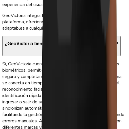
experiencia del usuario.
GeoVictoria integra todas estas opciones en una sola
plataforma, ofreciendo soluciones escalables, seguras y
adaptables a cualquier rubro o tamaño de empresa.
¿GeoVictoria tiene integración con reloj biométrico?
Sí, GeoVictoria cuenta con integración avanzada con relojes
biométricos, permitiendo un control de asistencia preciso,
seguro y completamente automatizado. Nuestra plataforma
se conecta en tiempo real con dispositivos de huella digital,
reconocimiento facial y lectores de palma, asegurando la
identificación rápida y confiable de cada colaborador al
ingresar o salir de sus turnos. Todas las marcaciones se
sincronizan automáticamente con la nube de GeoVictoria,
facilitando la gestión centralizada de la información y evitando
errores manuales. Además, la integración es compatible con
diferentes marcas y modelos de hardware, lo que permite