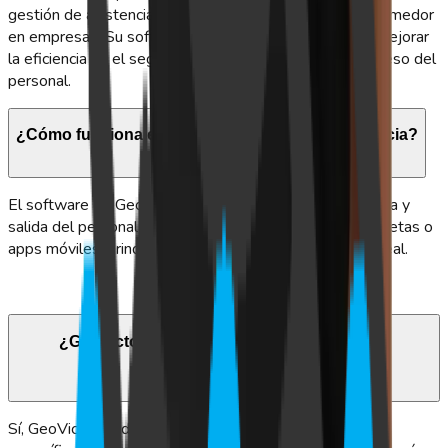
gestión de asistencia, control de acceso y control de comedor
en empresas. Su software automatiza procesos para mejorar
la eficiencia en el seguimiento de horas laborales y acceso del
personal.
¿Cómo funciona el sistema de control de asistencia?
El software de GeoVictoria registra las horas de entrada y
salida del personal mediante métodos biométricos, tarjetas o
apps móviles, brindando informes precisos en tiempo real.
¿GeoVictoria ofrece personalización de sus
soluciones?
Sí, GeoVictoria adapta sus sistemas a las necesidades