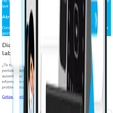
No solo podrás revisar las jornadas ordinarias de trabajo, sino
que además las horas extras que realicen tus trabajadores.
Atrasos y permisos
Conoce los niveles de puntualidad de tu empresa y mejora la
gestión del personal con GeoVictoria Web.
Diagnostica y corrige el ausentismo
laboral
¿Te has preguntado por qué baja la productividad en ciertos
períodos del año? Esto se puede deber a una alta tasa de
ausentismo. Para ello,
GeoVictoria Web
te entrega toda la
información necesaria para diagnosticar y corregir esta
problemática.
Cotiza nuestras soluciones