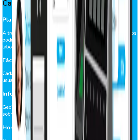
Características
Plataforma interactiva
A través de una plataforma simple y amigable, tus empleados
podrán inscribir sus datos de inicio y término de la jornada
laboral.
Fácil acceso
Cada trabajador ingresa a su cuenta usando su nombre de
usuario y contraseña.
Información centralizada
GeoVictoria Web te permite acceder a toda la información
sobre la asistencia de personal desde un solo lugar.
Horas extras