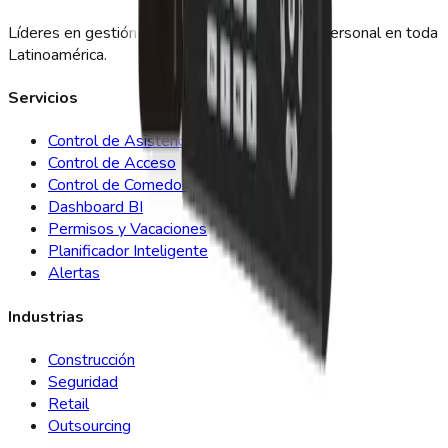
Líderes en gestión de asistencia y control de personal en toda
Latinoamérica.
Servicios
Control de Asistencia
Control de Acceso
Control de Comedor
Dashboard BI
Permisos y Vacaciones
Planificador Inteligente
Alertas
Industrias
Construcción
Seguridad
Retail
Outsourcing