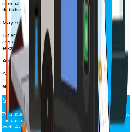
mensuales, semanales e incluso diarios. Tú decides el rango
de fechas para obtener la información.
Mayor transparencia
Tus empleados podrán conocer todos sus registros de
asistencia en la plataforma, además de recibir un correo
electrónico después de cada marca.
Amplia oferta de asistencia
Además del GeoVictoria Web, contamos con una variedad de
sistemas de control de asistencia que te ayudarán a optimizar
el rendimiento de tu empresa.
Soporte de Post Venta 24/7
Te brindamos un servicio de acompañamiento los 365 días del
año para que puedas conocer a la perfección el GeoVictoria
Web. Así también podrás resolver dudas y solucionar