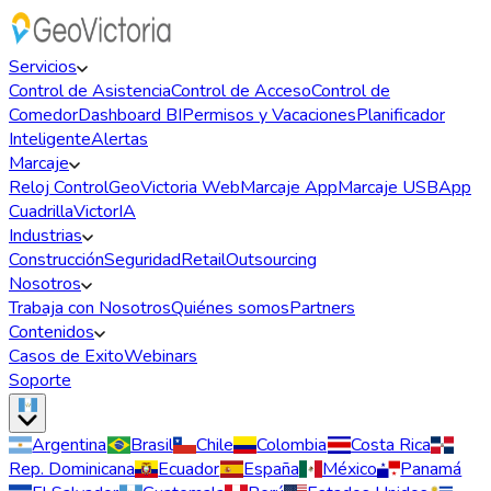
Servicios
Control de Asistencia
Control de Acceso
Control de
Comedor
Dashboard BI
Permisos y Vacaciones
Planificador
Inteligente
Alertas
Marcaje
Reloj Control
GeoVictoria Web
Marcaje App
Marcaje USB
App
Cuadrilla
VictorIA
Industrias
Construcción
Seguridad
Retail
Outsourcing
Nosotros
Trabaja con Nosotros
Quiénes somos
Partners
Contenidos
Casos de Exito
Webinars
Soporte
Argentina
Brasil
Chile
Colombia
Costa Rica
Rep. Dominicana
Ecuador
España
México
Panamá