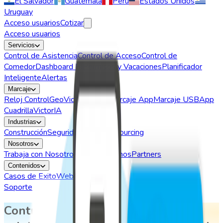
El Salvador
Guatemala
Perú
Estados Unidos
Uruguay
Acceso usuarios
Cotizar
Acceso usuarios
Servicios
Control de Asistencia
Control de Acceso
Control de
Comedor
Dashboard BI
Permisos y Vacaciones
Planificador
Inteligente
Alertas
Marcaje
Reloj Control
GeoVictoria Web
Marcaje App
Marcaje USB
App
Cuadrilla
VictorIA
Industrias
Construcción
Seguridad
Retail
Outsourcing
Nosotros
Trabaja con Nosotros
Quiénes somos
Partners
Contenidos
Casos de Exito
Webinars
Soporte
Controla la asistencia de tus