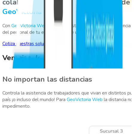
colaboradores en terreno a través de
GeoVictoria Web
Con
GeoVictoria Web
podrás registrar y controlar la asistencia
del personal de tu empresa desde una plataforma online.
Cotiza nuestras soluciones
Ventajas de GeoVictoria Web
No importan las distancias
Controla la asistencia de trabajadores que vivan en distintos pu
G
país ¡o incluso del mundo! Para
GeoVictoria Web
la distancia no
h
impedimento.
a