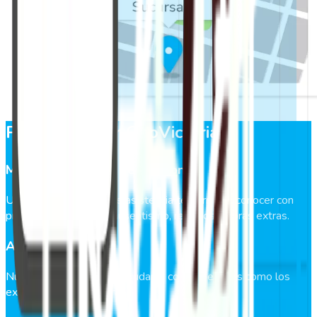
Por qué elegir GeoVictoria
Mejora la gestión del personal
Un adecuado control de asistencia te permitirá conocer con
precisión las cifras de ausentismo, retrasos y horas extras.
Ahorro de dinero
Nuestras soluciones te ayudan a corregir errores como los
excesos de horas extras.