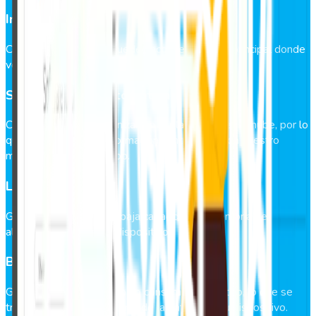
Interfaz amigable
Con GeoVictoria App puedes acceder al menú principal donde
verás todas las funciones de la App.
Sincronización automática
Cada registro se sincroniza con la plataforma en la nube, por lo
que tendrás toda la información centralizada con nuestro
marcaje GeoVictoria App.
Liviana
GeoVictoria App utiliza baja capacidad de memoria de
almacenamiento en tu dispositivo.
Bajo consumo
GeoVictoria App es de bajo consumo energético, lo que se
traduce en un mayor ahorro de la batería de tu dispositivo.