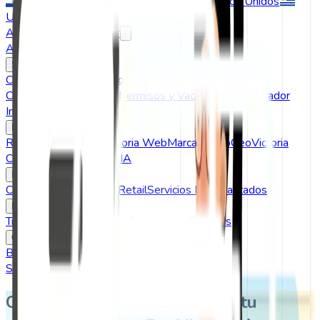
El Salvador
Guatemala
Perú
Estados Unidos
Uruguay
Acceso usuarios
Cotizar
Acceso usuarios
Servicios
Control de Asistencia
Control de Acceso
Control de
Comedor
Dashboard BI
Permisos y Vacaciones
Planificador
Inteligente
Alertas
Marcaje
Reloj Checador
GeoVictoria Web
Marcaje App
GeoVictoria
Call
App Cuadrilla
VictorIA
Industrias
Construcción
Seguridad
Retail
Servicios Especializados
Nosotros
Trabaja con Nosotros
Quiénes somos
Partners
Contenidos
Blog
Casos de Exito
Webinars
Soporte
Controla tu asistencia desde tu