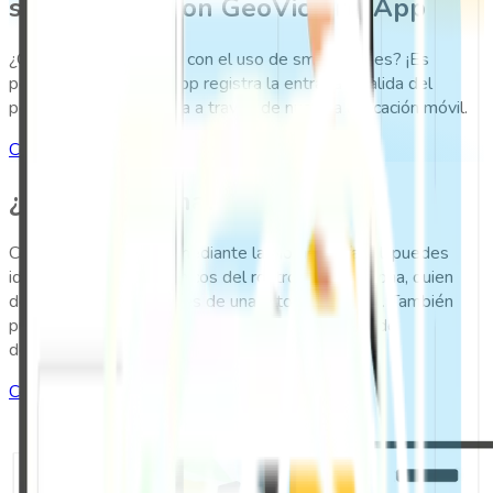
smartphone con GeoVictoria App
¿Controlar la asistencia con el uso de smartphones? ¡Es
posible! GeoVictoria App registra la entrada y salida del
personal de tu empresa a través de nuestra aplicación móvil.
Cotiza nuestras soluciones
¿Cómo funciona?
Con GeoVictoria App, mediante la biometría facial, puedes
identificar los rasgos únicos del rostro de la persona, quien
debe registrarse a través de una fotografía selfie. También
puedes realizar el marcaje a través de un patrón de
desbloqueo en la pantalla táctil.
Cotiza nuestras soluciones