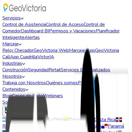
Servicios
Control de Asistencia
Control de Acceso
Control de
Comedor
Dashboard BI
Permisos y Vacaciones
Planificador
Inteligente
Alertas
Marcaje
Reloj Checador
GeoVictoria Web
Marcaje App
GeoVictoria
Call
App Cuadrilla
VictorIA
Industrias
Construcción
Seguridad
Retail
Servicios Especializados
Nosotros
Trabaja con Nosotros
Quiénes somos
Partners
Contenidos
Blog
Casos de Exito
Webinars
Soporte
Argentina
Brasil
Chile
Colombia
Costa Rica
Rep. Dominicana
Ecuador
España
México
Panamá