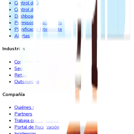
Control de Acceso
Control de Comedor
Dashboard BI
Permisos y Vacaciones
Planificador Inteligente
Alertas
Industrias
Construcción
Seguridad
Retail
Outsourcing
Compañía
Quiénes somos
Partners
Trabaja con Nosotros
Portal de fiscalización
Incidencias