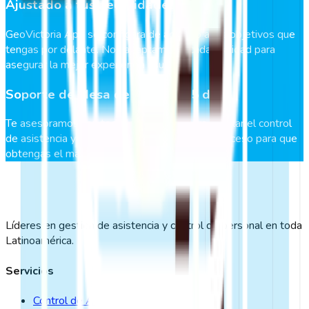
Ajustado a tus necesidades
GeoVictoria App se configura de acuerdo a los objetivos que
tengas por delante. Nos adaptamos a cada realidad para
asegurar la mejor experiencia usuaria.
Soporte de Mesa de Ayuda 365 días
Te asesoramos con todo lo necesario para instalar el control
de asistencia y te acompañamos durante el proceso para que
obtengas el máximo provecho.
Líderes en gestión de asistencia y control de personal en toda
Latinoamérica.
Servicios
Control de Asistencia