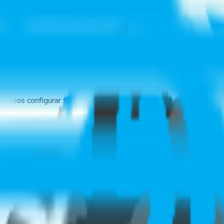
iones a internet de manera inalámbrica.
podemos configurar tarjetas de contacto para marcaje.
mos escanear el QR del carnet de identidad.