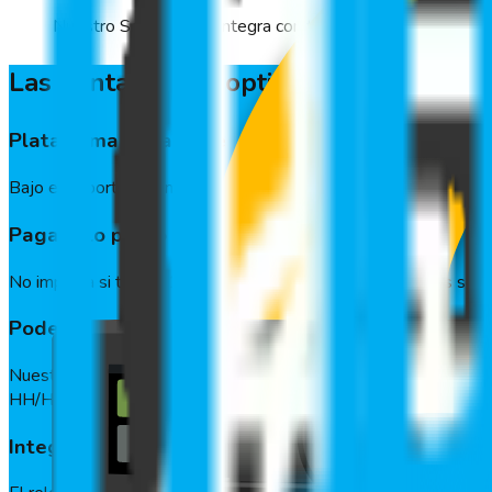
Nuestro Software se integra con tu ERP o software de
Las ventajas que optimizan tu gestión 
Plataforma en la nube
Bajo el soporte de uno de los servicios en la nube más seguro
Paga solo por lo que usas
No importa si tienes 10, 100 o 1000 trabajadores. ¡Pagas sólo p
Poderosa reportería
Nuestra solución está desarrollada para que tengas información
HH/HH, entre otros.
Integrable a sus sistemas de RR.HH. Y ERP