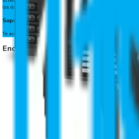
El reloj control de GeoVictoria opera con los softwares de Rec
los datos de asistencia de los usuarios.
Soporte permanente
Te asesoramos con todo lo necesario para instalar el control 
Encuentra el marcaje perfecto para t