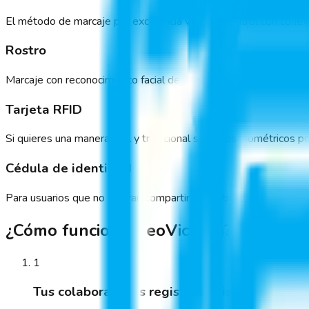
El método de marcaje por excelencia vía reloj control con conex
Rostro
Marcaje con reconocimiento facial desde nuestro reloj control.
Tarjeta RFID
Si quieres una manera fácil y tradicional sin datos biométricos 
Cédula de identidad
Para usuarios que no quieran compartir datos biométricos pode
¿Cómo funciona GeoVictoria?
1
Tus colaboradores registran asistencia