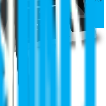
formación transparente de la remuneración a pagar a partir de
ngas el máximo provecho.