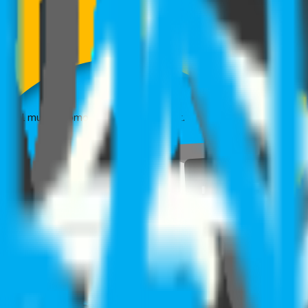
 RRHH
de asistencia y te ahorran tiempo
s en el mundo como Azure de Microsoft.
or usuario activo en el sistema!
 en línea de: horas extras generadas, promedio de atraso de los 