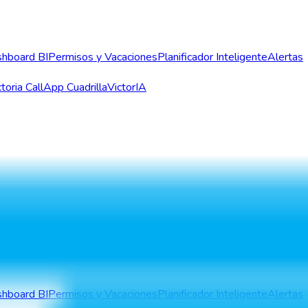
hboard BI
Permisos y Vacaciones
Planificador Inteligente
Alertas
toria Call
App Cuadrilla
VictorIA
 Dominicana
Ecuador
España
México
Panamá
El Sal
hboard BI
Permisos y Vacaciones
Planificador Inteligente
Alertas