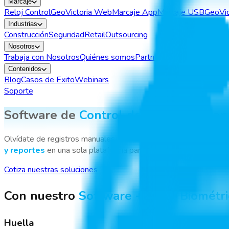
Marcaje
Reloj Control
GeoVictoria Web
Marcaje App
Marcaje USB
GeoVic
Industrias
Construcción
Seguridad
Retail
Outsourcing
Nosotros
Trabaja con Nosotros
Quiénes somos
Partners
Contenidos
Blog
Casos de Exito
Webinars
Soporte
Software de
Control de Asistencia
con
Olvídate de registros manuales, cálculos imprecisos y pérdida d
y reportes
en una sola plataforma para controlar toda tu operac
Cotiza nuestras soluciones
Con nuestro
Software + Reloj Biométr
Huella