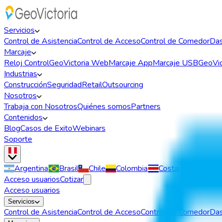
Servicios
Control de Asistencia
Control de Acceso
Control de Comedor
Das
Marcaje
Reloj Control
GeoVictoria Web
Marcaje App
Marcaje USB
GeoVic
Industrias
Construcción
Seguridad
Retail
Outsourcing
Nosotros
Trabaja con Nosotros
Quiénes somos
Partners
Contenidos
Blog
Casos de Exito
Webinars
Soporte
Argentina
Brasil
Chile
Colombia
Costa Rica
Rep.
Acceso usuarios
Cotizar
Acceso usuarios
Servicios
Control de Asistencia
Control de Acceso
Control de Comedor
Das