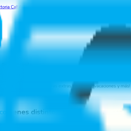
toria Call
App Cuadrilla
VictorIA
 Biometría
e tiempo en la supervisión del personal. Con nuestro
Software
,
ión: asistencia, turnos, horas extras, permisos, vacaciones y más!
ico
tienes distintos métodos de marcaje