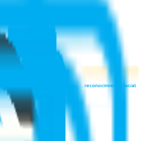
puedes integrar
relojes biométricos, reconocimiento facial