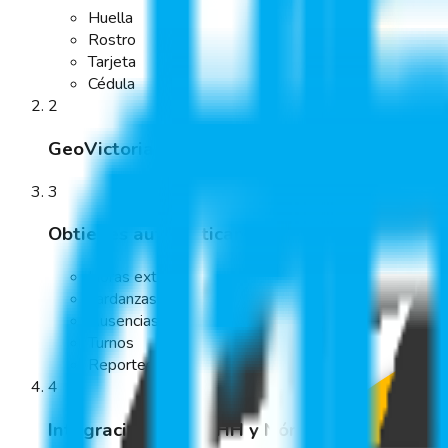
Huella
Rostro
Tarjeta
Cédula
2
GeoVictoria procesa la información
3
Obtienes automáticamente
Horas extra
Tardanzas
Ausencias
Turnos
Reportes
4
Integración con RRHH y Nómina