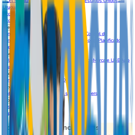
El Salvador
Guatemala
Perú
Estados Unidos
Uruguay
Acceso usuarios
Cotizar
Acceso usuarios
Servicios
Control de Asistencia
Control de Acceso
Control de
Comedor
Dashboard BI
Permisos y Vacaciones
Planificador
Inteligente
Alertas
Marcaje
Reloj Control
GeoVictoria Web
Marcaje App
Marcaje USB
App
Cuadrilla
VictorIA
Industrias
Construcción
Seguridad
Retail
Outsourcing
Nosotros
Trabaja con Nosotros
Quiénes somos
Partners
Contenidos
Casos de Exito
Webinars
Soporte
Controla la asistencia de tus