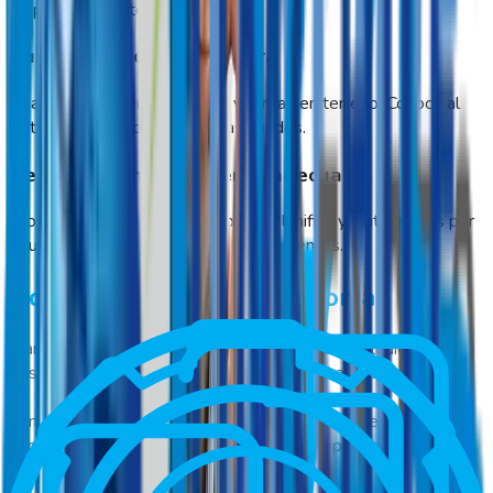
grupos al instante.
Cumplimiento de cobertura
Realiza seguimiento de rutas y tareas en terreno. Conoce al
instante recorridos y puntos asignados.
Decisiones en el momento adecuado
Programa alertas y notificaciones. Planifica y evita multas por
incumplimiento de servicios con tus clientes.
Administra, planifica y ahorra
Maneja a tu personal de Outsourcing desde cualquier lugar,
gestiona, asigna horarios y haz trazabilidad en un clic.
Con GeoVictoria recibe información certera sobre el personal
según zonas y más. Evita multas por incumplimiento y
moderniza tus operaciones.