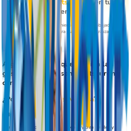
colaboradores
Outsourcing
en tus
distintos clientes en línea.
Gestiona operaciones, seguimiento de rutas, trabajadores en
terreno y más gracias a nuestra plataforma centralizada y en
línea.
Cotiza nuestras soluciones
Algunos clientes que confían la
gestión de su personal outsourcing
con
GeoVictoria
¿Por qué elegir
GeoVictoria
?
Administra al personal
Planifica el personal externo requerido y crea perfiles y