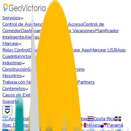
Servicios
Control de Asistencia
Control de Acceso
Control de
Comedor
Dashboard BI
Permisos y Vacaciones
Planificador
Inteligente
Alertas
Marcaje
Reloj Control
GeoVictoria Web
Marcaje App
Marcaje USB
App
Cuadrilla
VictorIA
Industrias
Construcción
Seguridad
Retail
Outsourcing
Nosotros
Trabaja con Nosotros
Quiénes somos
Partners
Contenidos
Casos de Exito
Webinars
Soporte
Argentina
Brasil
Chile
Colombia
Costa Rica
Rep. Dominicana
Ecuador
España
México
Panamá