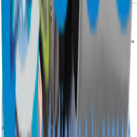
Líderes en gestión de asistencia y control de personal en toda
Latinoamérica.
Servicios
Control de Asistencia
Control de Acceso
Control de Comedor
Dashboard BI
Permisos y Vacaciones
Planificador Inteligente
Alertas
Industrias