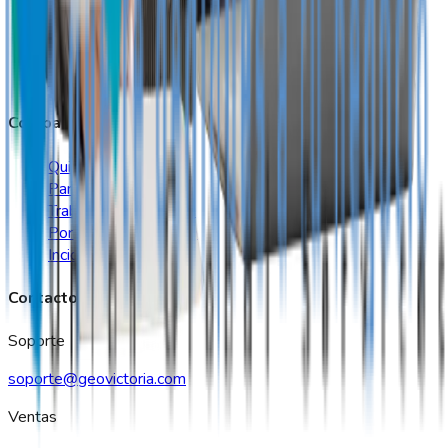
Construcción
Seguridad
Retail
Outsourcing
Compañía
Quiénes somos
Partners
Trabaja con Nosotros
Portal de fiscalización
Incidencias
Contacto
Soporte
soporte@geovictoria.com
Ventas