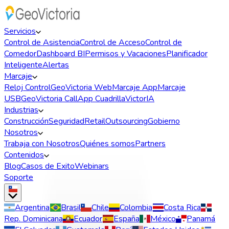
Servicios
Control de Asistencia
Control de Acceso
Control de
Comedor
Dashboard BI
Permisos y Vacaciones
Planificador
Inteligente
Alertas
Marcaje
Reloj Control
GeoVictoria Web
Marcaje App
Marcaje
USB
GeoVictoria Call
App Cuadrilla
VictorIA
Industrias
Construcción
Seguridad
Retail
Outsourcing
Gobierno
Nosotros
Trabaja con Nosotros
Quiénes somos
Partners
Contenidos
Blog
Casos de Exito
Webinars
Soporte
Argentina
Brasil
Chile
Colombia
Costa Rica
Rep. Dominicana
Ecuador
España
México
Panamá