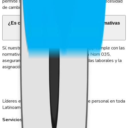
permite sincronizar datos y optimizar la gestión sin necesidad
de cambiar tu infraestructura actual.
¿Es compatible nuestro sistema con las normativas
laborales?
Sí, nuestro sistema de reloj control WhatsApp cumple con las
normativas laborales vigentes, incluyendo la Nom 035,
asegurando un registro preciso de las jornadas laborales y la
asignación de turnos.
Líderes en gestión de asistencia y control de personal en toda
Latinoamérica.
Servicios