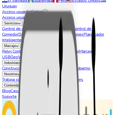
El Salvador
Guatemala
Perú
Estados Unidos
Uruguay
Acceso usuarios
Cotizar
Acceso usuarios
Servicios
Control de Asistencia
Control de Acceso
Control de
Comedor
Dashboard BI
Permisos y Vacaciones
Planificador
Inteligente
Alertas
Marcaje
Reloj Control
GeoVictoria Web
Marcaje App
Marcaje
USB
GeoVictoria Call
App Cuadrilla
VictorIA
Industrias
Construcción
Seguridad
Retail
Outsourcing
Gobierno
Nosotros
Trabaja con Nosotros
Quiénes somos
Partners
Contenidos
Blog
Casos de Exito
Webinars
Soporte