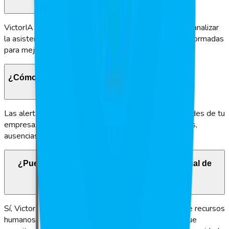
VictorIA genera reportes avanzados que te permiten analizar
la asistencia, detectar patrones y tomar decisiones informadas
para mejorar la productividad.
¿Cómo se configuran las alertas en VictorIA?
Las alertas se pueden personalizar según las prioridades de tu
empresa, notificando automáticamente sobre retrasos,
ausencias y otras situaciones críticas.
¿Puedo integrar VictorIA con mi sistema actual de
gestión de personal?
Sí, VictorIA se integra con los principales sistemas de recursos
humanos y ERP a través de nuestra plataforma, lo que