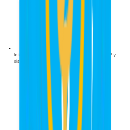
Integración Fluida: Conéctate fácilmente con ERP y
sistemas de Recursos Humanos.