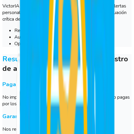
VictorIA transforma los datos en métricas útiles, con alertas
personalizadas donde estarás al tanto de cualquier situación
crítica de tu empresa.
Reducción del ausentismo.
Aumento en la puntualidad.
Optimización de horas trabajadas.
Resuelve los problemas
del registro
de asistencia laboral
Paga sólo por lo que usas
No importa si tienes 10, 100 o 1,000 empleados; solo pagas
por los usuarios activos en el sistema.
Garantizamos tu seguridad
Nos respalda Microsoft Azure, la nube más fiable del