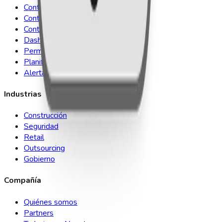
Control de Asistencia
Control de Acceso
Control de Comedor
Dashboard BI
Permisos y Vacaciones
Planificador Inteligente
Alertas
Industrias
Construcción
Seguridad
Retail
Outsourcing
Gobierno
Compañía
Quiénes somos
Partners