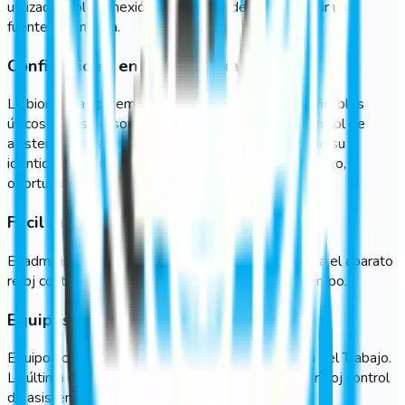
utilizado. Solo conexión 3G en caso de solo requerir una
fuente de energía.
Confiabilidad en la biometría
La biometría contempla todos los atributos identificables
únicos de las personas. En GeoVictoria, el reloj control de
asistencia usa algunos de estos rasgos para validar su
identidad. Así, el registro de asistencia es más seguro,
oportuno e infalible ante fraudes.
Fácil administración
El administrador puede configurar de forma sencilla el aparato
reloj control de asistencia ante cualquier contratiempo.
Equipos con respaldo ZKTeco
Equipos certificados y validados por la Inspección del Trabajo.
La última generación de aparatos biométricos de reloj control
de asistencia en el mundo.