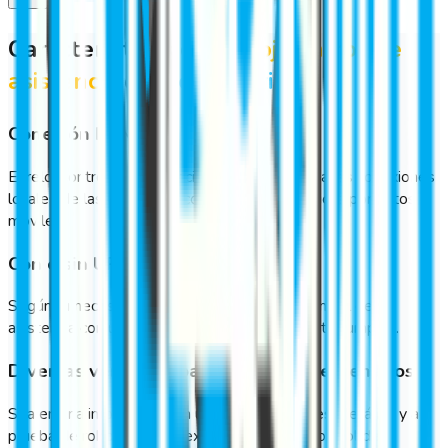
Características del
reloj control de
asistencia
de
Geovictoria
Conexión LAN o 3G
El reloj control de asistencia se adapta tanto a las conexiones
locales de las empresas, como a las inalámbricas por datos
móviles.
Con o sin UPS
Según tu necesidad, puedes elegir tu reloj control de
asistencia con un sistema de alimentación ininterrumpida.
Diversas versiones para diferentes escenarios
Sea en una impresora o en un gabinete (que es metálico y a
prueba de robos y daños externos), el reloj control de