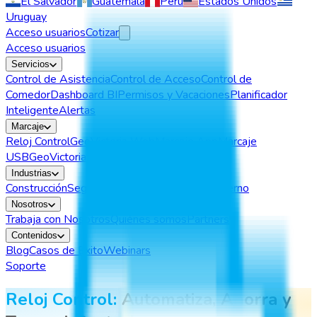
El Salvador
Guatemala
Perú
Estados Unidos
Uruguay
Acceso usuarios
Cotizar
Acceso usuarios
Servicios
Control de Asistencia
Control de Acceso
Control de
Comedor
Dashboard BI
Permisos y Vacaciones
Planificador
Inteligente
Alertas
Marcaje
Reloj Control
GeoVictoria Web
Marcaje App
Marcaje
USB
GeoVictoria Call
App Cuadrilla
VictorIA
Industrias
Construcción
Seguridad
Retail
Outsourcing
Gobierno
Nosotros
Trabaja con Nosotros
Quiénes somos
Partners
Contenidos
Blog
Casos de Exito
Webinars
Soporte
Reloj Control:
Automatiza, Ahorra y