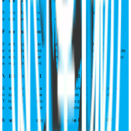
Paga solo por lo que usas
No importa si tienes 10, 100 o 1000 trabajadores. ¡Pagas
sólo por usuario activo en el sistema!
Poderosa reportería
Nuestra solución está desarrollada para que tengas
información en línea de: horas extras generadas, promedio de
atraso de los usuarios, permisos otorgados, remuneraciones
en relación a HH/HH, entre otros.
Validados por la Dirección del Trabajo
El reloj control de asistencia de GeoVictoria, opera con las
reglas de la ordenanza n°1140/27 de la Inspección del
Trabajo, que establece los requisitos para sistemas
computacionales de registro de asistencia.
Integrable a sus sistemas de RR.HH. Y ERP