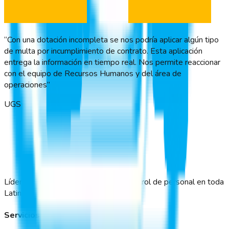
“
Con una dotación incompleta se nos podría aplicar algún tipo
“
de multa por incumplimiento de contrato. Esta aplicación
d
entrega la información en tiempo real. Nos permite reaccionar
l
con el equipo de Recursos Humanos y del área de
c
operaciones
”
UGS
Líderes en gestión de asistencia y control de personal en toda
Latinoamérica.
Servicios