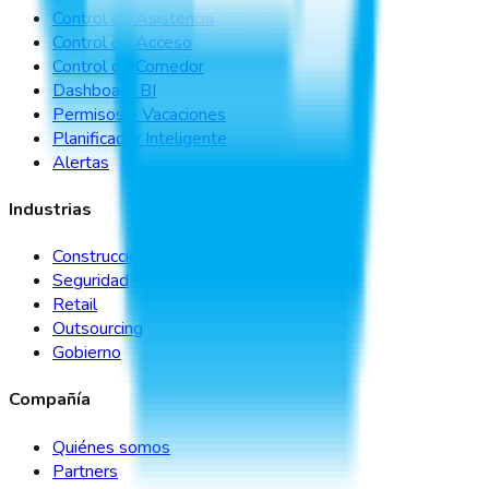
Control de Asistencia
Control de Acceso
Control de Comedor
Dashboard BI
Permisos y Vacaciones
Planificador Inteligente
Alertas
Industrias
Construcción
Seguridad
Retail
Outsourcing
Gobierno
Compañía
Quiénes somos
Partners