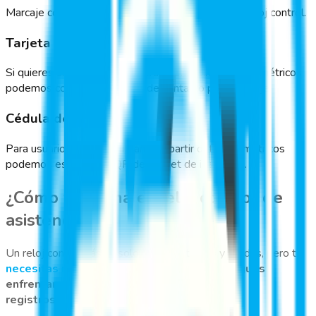
Marcaje con reconocimiento facial desde nuestro reloj control.
Tarjeta RFID
Si quieres una manera fácil y tradicional sin datos biométricos
podemos configurar tarjetas de contacto para marcaje.
Cédula de identidad
Para usuarios que no quieran compartir datos biométricos
podemos escanear el QR del carnet de identidad.
¿Cómo funciona el reloj control de
asistencia?
Un reloj control básico solo marca entradas y salidas, pero tú
necesitas más
.
Sin un sistema integrado, sigues
enfrentando
registros manuales y cálculos inexactos.