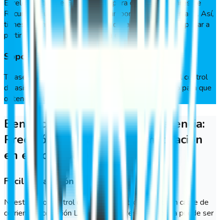
El reloj control de GeoVictoria opera con los softwares de
Recursos Humanos y ERP más importantes del mercado. Así,
tienes información transparente de la remuneración a pagar a
partir de los datos de asistencia de los usuarios.
Soporte permanente
Te asesoramos con todo lo necesario para instalar el control
de asistencia y te acompañamos durante el proceso para que
obtengas el máximo provecho.
Beneficios que marcan la diferencia:
Precisión, facilidad y automatización
en el control de asistencia
Fácil instalación
Nuestro reloj control de asistencia solo necesita un cable de
corriente y conexión LAN de la empresa y ¡listo!, ya puede ser