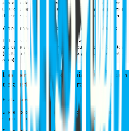
asistencia de GeoVictoria puede ser instalado en cualquier
lugar de la empresa. Si el usuario lo necesita, el reloj control
de asistencia imprimirá un ticket que comprueba su asistencia.
Alto almacenamiento de usuarios enrolados
Todos los equipos de reloj control de asistencia pueden
guardar hasta 10 mil usuarios en cualquiera de sus formatos
(huella dactilar, palma, facial, PIN de seguridad, tarjeta, entre
otros).
Las ventajas que optimizan tu gestión
de asistencia y te ahorran tiempo
Plataforma en la nube
Bajo el soporte de uno de los servicios en la nube más
seguros en el mundo como Azure de Microsoft.