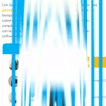
Con
GeoVictoria
a tu lado, conviertes la asistencia en una
gestión eficiente y automatizada
. Obtén reportes en
tiempo real
sobre remuneraciones, atrasos, ausencias y más, todo
cumpliendo
con la normativa chilena e integrado con los principales
softwares de RR.HH. y ERP.