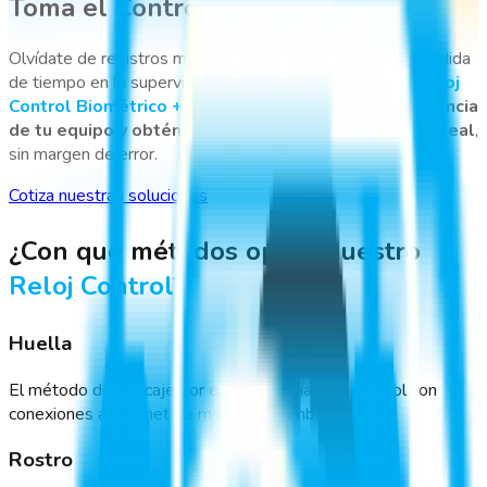
Toma el Control
Olvídate de registros manuales, cálculos imprecisos y pérdida
de tiempo en la supervisión del personal. Con nuestro
Reloj
Control Biométrico + Software
, automatiza la asistencia
de tu equipo y obtén información precisa en tiempo real
,
sin margen de error.
Cotiza nuestras soluciones
¿Con qué métodos opera nuestro
Reloj Control
?
Huella
El método de marcaje por excelencia vía reloj control con
conexiones a internet de manera inalámbrica.
Rostro