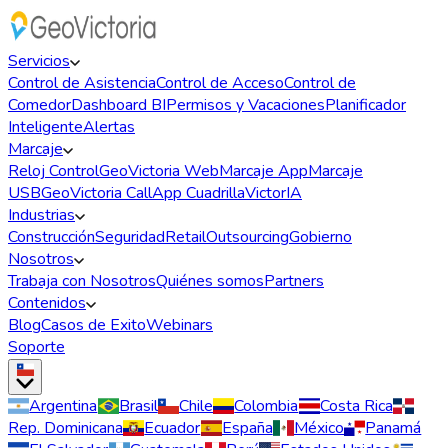
Servicios
Control de Asistencia
Control de Acceso
Control de
Comedor
Dashboard BI
Permisos y Vacaciones
Planificador
Inteligente
Alertas
Marcaje
Reloj Control
GeoVictoria Web
Marcaje App
Marcaje
USB
GeoVictoria Call
App Cuadrilla
VictorIA
Industrias
Construcción
Seguridad
Retail
Outsourcing
Gobierno
Nosotros
Trabaja con Nosotros
Quiénes somos
Partners
Contenidos
Blog
Casos de Exito
Webinars
Soporte
Argentina
Brasil
Chile
Colombia
Costa Rica
Rep. Dominicana
Ecuador
España
México
Panamá