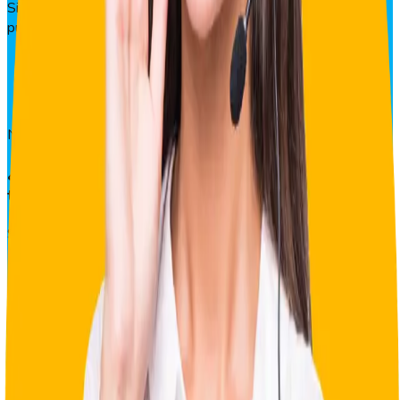
Si eres administrador y no encontraste lo que buscabas,
puedes:
Escribirnos un mail a
soporte@geovictoria.com
O bien,
contactarte directamente con nuestro
equipo de soporte
a través de los teléfonos oficiales.
Nuestro equipo estará encantado de ayudarte.
¿Eres un usuario con problemas de cualquier
tipo?
Si tienes problemas de cualquier tipo como por ejemplo:
Descuentos en tu pago salarial
Errores en sistemas o acceso
Contraseñas
O cualquier otro
Contacta al administrador de tu empresa. Es él quién
podrá ayudarte.
Si no sabes quién es tu administrador,
te recomendamos consultarlo internamente dentro de