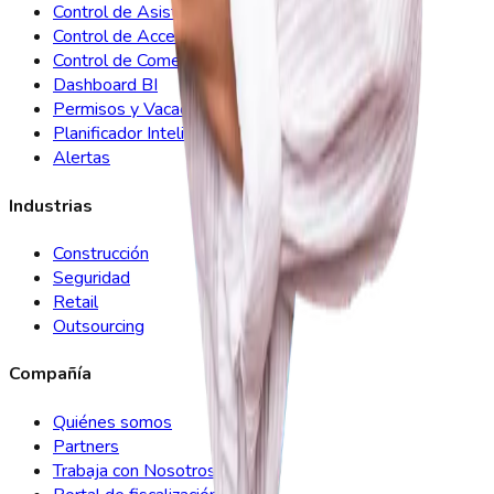
Control de Asistencia
Control de Acceso
Control de Comedor
Dashboard BI
Permisos y Vacaciones
Planificador Inteligente
Alertas
Industrias
Construcción
Seguridad
Retail
Outsourcing
Compañía
Quiénes somos
Partners
Trabaja con Nosotros