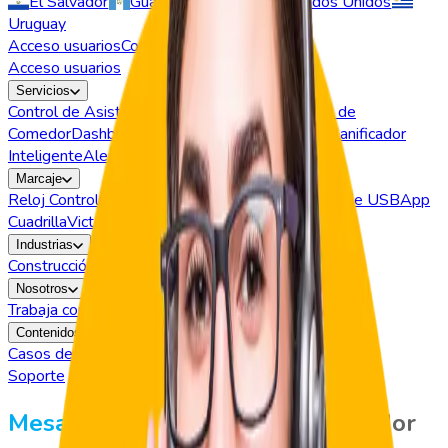
El Salvador
Guatemala
Perú
Estados Unidos
Uruguay
Acceso usuarios
Cotizar
Acceso usuarios
Servicios
Control de Asistencia
Control de Acceso
Control de
Comedor
Dashboard BI
Permisos y Vacaciones
Planificador
Inteligente
Alertas
Marcaje
Reloj Control
GeoVictoria Web
Marcaje App
Marcaje USB
App
Cuadrilla
VictorIA
Industrias
Construcción
Seguridad
Retail
Outsourcing
Nosotros
Trabaja con Nosotros
Quiénes somos
Partners
Contenidos
Casos de Exito
Webinars
Soporte
Mesa de ayuda
GeoVictoria Ecuador