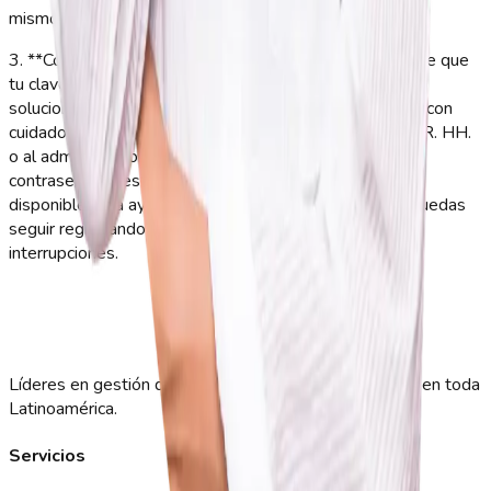
mismo usuario o correo que te entregó tu empresa.
3. **Contraseña desactualizada o cambiada**: es posible que
tu clave haya sido restablecida por seguridad. Para
solucionarlo, intenta nuevamente ingresando tus datos con
cuidado. Si el problema continúa, solicita a tu área de RR. HH.
o al administrador de GeoVictoria que restablezca tu
contraseña. Nuestro equipo de soporte también está
disponible para ayudarte a recuperar el acceso y que puedas
seguir registrando tu asistencia en tiempo real sin
interrupciones.
Líderes en gestión de asistencia y control de personal en toda
Latinoamérica.
Servicios