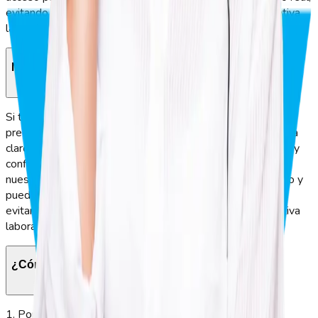
evitando errores en la nómina y cumpliendo con la normativa
laboral.
Me aparece mensaje de usuario bloqueado
Si te aparece el mensaje “usuario bloqueado”, no te
preocupes. GeoVictoria cuenta con un sistema de asistencia
claro e intuitivo, diseñado para mantener un acceso seguro y
confiable para cada colaborador. Solo debes contactar a
nuestro equipo de soporte para que desbloquee tu usuario y
puedas seguir registrando la asistencia en tiempo real,
evitando errores en la nómina y cumpliendo con la normativa
laboral.
¿Cómo crear una nueva cuenta?
1. Ponte en contacto con el área de RR. HH. o el