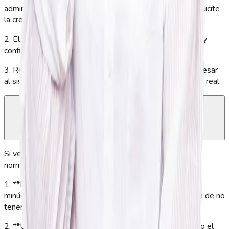
administrador de GeoVictoria en tu empresa para que solicite
la creación de tu usuario.
2. El administrador registrará tus datos en la plataforma y
configurará tus permisos de acceso de forma segura.
3. Recibirás tus credenciales y las instrucciones para ingresar
al sistema y comenzar a registrar tu asistencia en tiempo real.
¿Por qué aparece “usuario o contraseña
incorrectos”?
Si ves el mensaje “usuario o contraseña incorrectos”,
normalmente se debe a:
1. **Error al escribir la contraseña**: revisa mayúsculas,
minúsculas, números y caracteres especiales. Asegúrate de no
tener el bloqueo de mayúsculas (Caps Lock) activado.
2. **Usuario mal ingresado**: confirma que estés usando el