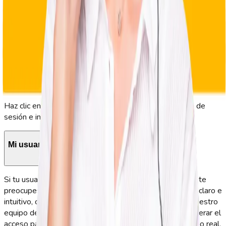
tu empresa.
Preguntas sobre ingreso a tu cuenta
Olvidé mi contraseña
Haz clic en ‘¿Olvidaste tu clave?’ en la pantalla de inicio de
sesión e ingresa tu correo
Mi usuario no funciona / dice que no existe
Si tu usuario no funciona o aparece como “no existe”, no te
preocupes. GeoVictoria ofrece un sistema de asistencia claro e
intuitivo, con acceso confiable para cada colaborador. Nuestro
equipo de soporte puede ayudarte rápidamente a recuperar el
acceso para que sigas registrando la asistencia en tiempo real,