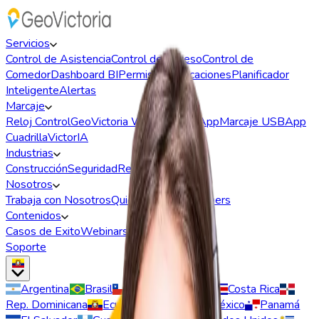
Servicios
Control de Asistencia
Control de Acceso
Control de
Comedor
Dashboard BI
Permisos y Vacaciones
Planificador
Inteligente
Alertas
Marcaje
Reloj Control
GeoVictoria Web
Marcaje App
Marcaje USB
App
Cuadrilla
VictorIA
Industrias
Construcción
Seguridad
Retail
Outsourcing
Nosotros
Trabaja con Nosotros
Quiénes somos
Partners
Contenidos
Casos de Exito
Webinars
Soporte
Argentina
Brasil
Chile
Colombia
Costa Rica
Rep. Dominicana
Ecuador
España
México
Panamá