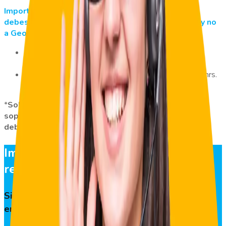
Importante: Si eres un usuario y tienes problemas
debes contactar a tu
administrador de tu empresa
y no
a Geovictoria.
Horario continuado a través de:
soporte@geovictoria.com
Horario de oficina: Lunes a viernes de 8:30 a 17:30 hrs.
☎
+59324016159
*
Solo los administradores de tu empresa tienen
soporte directo de Geovictoria y son ellos quienes
deben solucionar tus problemas.
Importante: solo
administradores
reciben soporte directo
Si eres administrador de Geovictoria en tu
empresa.