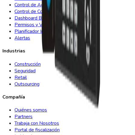
Control de Acceso
Control de Comedor
Dashboard BI
Permisos y Vacaciones
Planificador Inteligente
Alertas
Industrias
Construcción
Seguridad
Retail
Outsourcing
Compañía
Quiénes somos
Partners
Trabaja con Nosotros
Portal de fiscalización