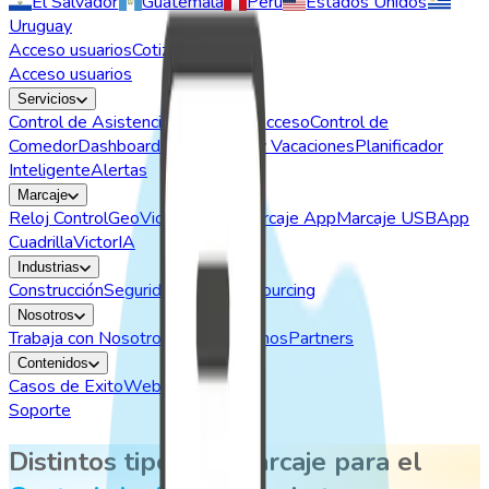
El Salvador
Guatemala
Perú
Estados Unidos
Uruguay
Acceso usuarios
Cotizar
Acceso usuarios
Servicios
Control de Asistencia
Control de Acceso
Control de
Comedor
Dashboard BI
Permisos y Vacaciones
Planificador
Inteligente
Alertas
Marcaje
Reloj Control
GeoVictoria Web
Marcaje App
Marcaje USB
App
Cuadrilla
VictorIA
Industrias
Construcción
Seguridad
Retail
Outsourcing
Nosotros
Trabaja con Nosotros
Quiénes somos
Partners
Contenidos
Casos de Exito
Webinars
Soporte
Distintos tipos de marcaje para el