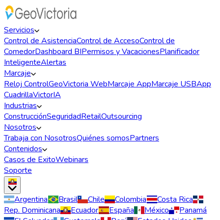
Servicios
Control de Asistencia
Control de Acceso
Control de
Comedor
Dashboard BI
Permisos y Vacaciones
Planificador
Inteligente
Alertas
Marcaje
Reloj Control
GeoVictoria Web
Marcaje App
Marcaje USB
App
Cuadrilla
VictorIA
Industrias
Construcción
Seguridad
Retail
Outsourcing
Nosotros
Trabaja con Nosotros
Quiénes somos
Partners
Contenidos
Casos de Exito
Webinars
Soporte
Argentina
Brasil
Chile
Colombia
Costa Rica
Rep. Dominicana
Ecuador
España
México
Panamá