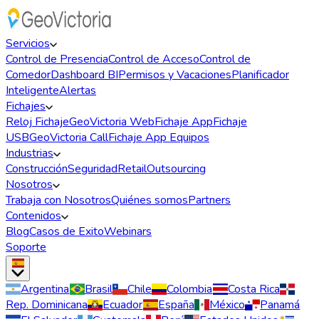
Servicios
Control de Presencia
Control de Acceso
Control de
Comedor
Dashboard BI
Permisos y Vacaciones
Planificador
Inteligente
Alertas
Fichajes
Reloj Fichaje
GeoVictoria Web
Fichaje App
Fichaje
USB
GeoVictoria Call
Fichaje App Equipos
Industrias
Construcción
Seguridad
Retail
Outsourcing
Nosotros
Trabaja con Nosotros
Quiénes somos
Partners
Contenidos
Blog
Casos de Exito
Webinars
Soporte
Argentina
Brasil
Chile
Colombia
Costa Rica
Rep. Dominicana
Ecuador
España
México
Panamá