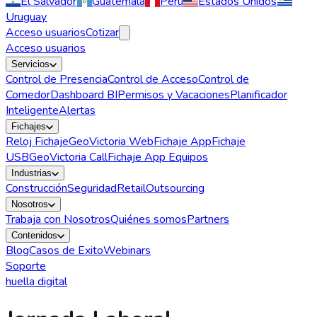
El Salvador
Guatemala
Perú
Estados Unidos
Uruguay
Acceso usuarios
Cotizar
Acceso usuarios
Servicios
Control de Presencia
Control de Acceso
Control de
Comedor
Dashboard BI
Permisos y Vacaciones
Planificador
Inteligente
Alertas
Fichajes
Reloj Fichaje
GeoVictoria Web
Fichaje App
Fichaje
USB
GeoVictoria Call
Fichaje App Equipos
Industrias
Construcción
Seguridad
Retail
Outsourcing
Nosotros
Trabaja con Nosotros
Quiénes somos
Partners
Contenidos
Blog
Casos de Exito
Webinars
Soporte
huella digital