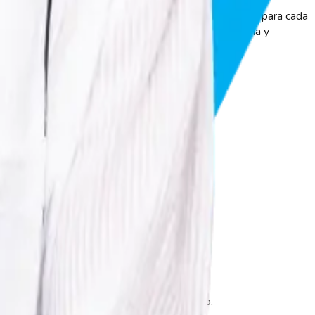
o, diseñado para mantener un acceso seguro y confiable para cada
stencia en tiempo real, evitando errores en la nómina y
suario.
 bloqueo de mayúsculas (Caps Lock) activado.