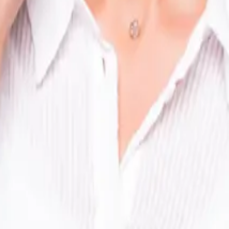
tu cuenta
ón e ingresa tu correo
cupes. GeoVictoria ofrece un sistema de asistencia claro e intuit
a que sigas registrando la asistencia en tiempo real, evitando e