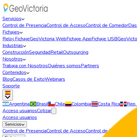
Servicios
Control de Presencia
Control de Acceso
Control de Comedor
Das
Fichajes
Reloj Fichaje
GeoVictoria Web
Fichaje App
Fichaje USB
GeoVictor
Industrias
Construcción
Seguridad
Retail
Outsourcing
Nosotros
Trabaja con Nosotros
Quiénes somos
Partners
Contenidos
Blog
Casos de Exito
Webinars
Soporte
Argentina
Brasil
Chile
Colombia
Costa Rica
Rep.
Acceso usuarios
Cotizar
Acceso usuarios
Servicios
Control de Presencia
Control de Acceso
Control de Comedor
Das