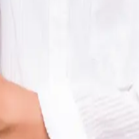
smo usuario o correo que te entregó tu empresa.
clave haya sido restablecida por seguridad. Para solucionarlo, i
ador de GeoVictoria que restablezca tu contraseña. Nuestro equip
o real sin interrupciones.
Europa.