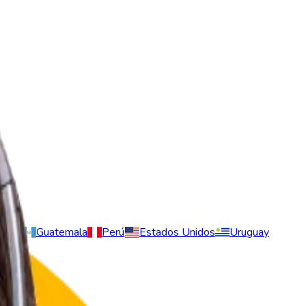
vador
Guatemala
Perú
Estados Unidos
Uruguay