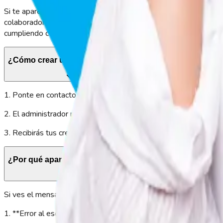
Si te aparece el mensaje “usuario bloqueado”, no te preocupes. 
colaborador. Solo debes contactar a nuestro equipo de soporte p
cumpliendo con la normativa laboral.
¿Cómo crear una nueva cuenta?
1. Ponte en contacto con el área de RR. HH. o el administrador d
2. El administrador registrará tus datos en la plataforma y con
3. Recibirás tus credenciales y las instrucciones para ingresar al
¿Por qué aparece “usuario o contraseña incorrectos”?
Si ves el mensaje “usuario o contraseña incorrectos”, normalme
1. **Error al escribir la contraseña**: revisa mayúsculas, minú