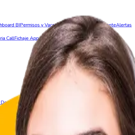
hboard BI
Permisos y Vacaciones
Planificador Inteligente
Alertas
ia Call
Fichaje App Equipos
 Dominicana
Ecuador
España
México
Panamá
El Sal
hboard BI
Permisos y Vacaciones
Planificador Inteligente
Alertas