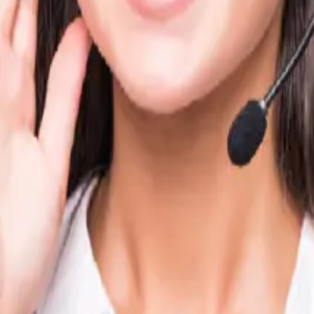
en soporte directo
a?
:
o de soporte
a través de los teléfonos oficiales.
?
drá ayudarte.
Si no sabes quién es tu administrador, te r