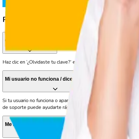
empresa.
Preguntas frecuentes sobre ingreso a 
Olvidé mi contraseña
Haz clic en ‘¿Olvidaste tu clave?’ en la pantalla de inicio de sesi
Mi usuario no funciona / dice que no existe
Si tu usuario no funciona o aparece como “no existe”, no te preo
de soporte puede ayudarte rápidamente a recuperar el acceso par
Me aparece mensaje de usuario bloqueado