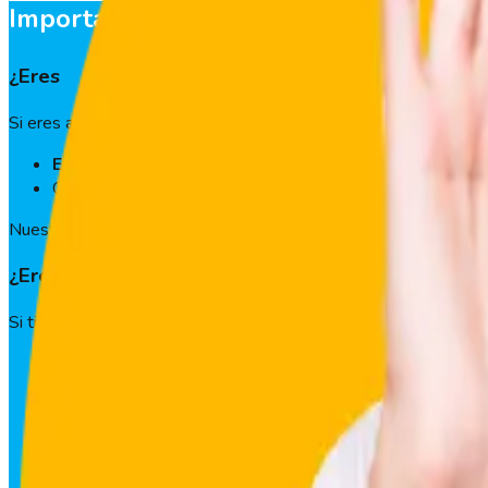
Importante:
solo
administradores
recib
¿Eres
administrador
de GeoVictoria en tu empres
Si eres administrador y no encontraste lo que buscabas, puedes
Escribirnos un mail a
soporte.es@geovictoria.com
O bien,
contactarte directamente con nuestro equip
Nuestro equipo estará encantado de ayudarte.
¿Eres un
usuario
con problemas de cualquier tipo
Si tienes problemas de cualquier tipo como por ejemplo:
Descuentos en tu pago salarial
Errores en sistemas o acceso
Contraseñas
O cualquier otro
Contacta al administrador de tu empresa. Es él quién po