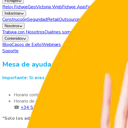
Fichajes
Reloj Fichaje
GeoVictoria Web
Fichaje App
Fichaje USB
GeoVictor
Industrias
Construcción
Seguridad
Retail
Outsourcing
Nosotros
Trabaja con Nosotros
Quiénes somos
Partners
Contenidos
Blog
Casos de Exito
Webinars
Soporte
Mesa de ayuda
GeoVictoria España
Importante: Si eres un usuario y tienes problemas debes 
Horario continuado a través de:
soporte.es@geovictoria.
Horario de oficina: Lunes a viernes de 8:00 a 18:00 hrs.
☎
+34 518 880393
*
Solo los administradores de tu empresa tienen soporte 