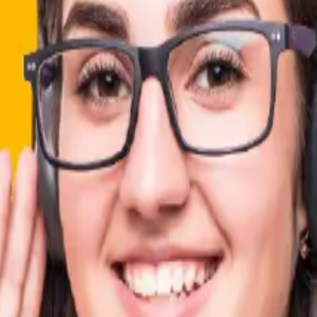
ia Call
Fichaje App Equipos
contactar al administrador de tu empresa, no a GeoVictori
com
directo de Geovictoria y son ellos quienes deben solucio