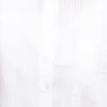
GeoVictoria cuenta con un sistema de asistencia claro e intuitiv
ara que desbloquee tu usuario y puedas seguir registrando la asi
e GeoVictoria en tu empresa para que solicite la creación de tu u
figurará tus permisos de acceso de forma segura.
 sistema y comenzar a registrar tu asistencia en tiempo real.
nte se debe a:
sculas, números y caracteres especiales. Asegúrate de no tener el