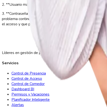
2. **Usuario mal ingresado**: confirma que estés usando el mi
3. **Contraseña desactualizada o cambiada**: es posible que tu 
problema continúa, solicita a tu área de RR. HH. o al administr
el acceso y que puedas seguir registrando tu asistencia en tiemp
Líderes en gestión de presencia y control de personal en toda 
Servicios
Control de Presencia
Control de Acceso
Control de Comedor
Dashboard BI
Permisos y Vacaciones
Planificador Inteligente
Alertas