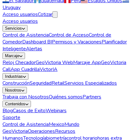
El Salvador
Guatemala
Perú
Estados Unidos
Uruguay
Acceso usuarios
Cotizar
Acceso usuarios
Servicios
Control de Asistencia
Control de Acceso
Control de
Comedor
Dashboard BI
Permisos y Vacaciones
Planificador
Inteligente
Alertas
Marcaje
Reloj Checador
GeoVictoria Web
Marcaje App
GeoVictoria
Call
App Cuadrilla
VictorIA
Industrias
Construcción
Seguridad
Retail
Servicios Especializados
Nosotros
Trabaja con Nosotros
Quiénes somos
Partners
Contenidos
Blog
Casos de Exito
Webinars
Soporte
Control de Asistencia
Mexico
Mundo
GeoVictoria
Operaciones
Recursos
Humanos
Tecnología
biometría
control horario
horas extra