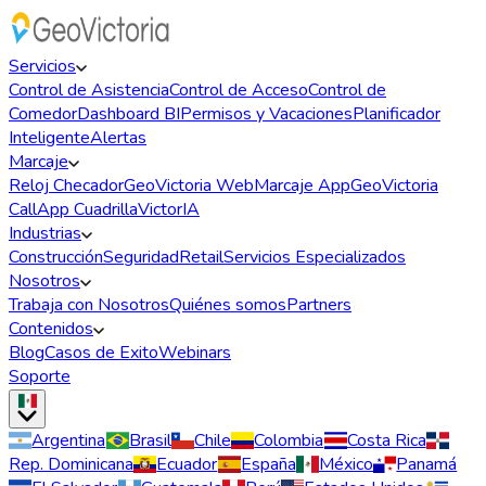
Servicios
Control de Asistencia
Control de Acceso
Control de
Comedor
Dashboard BI
Permisos y Vacaciones
Planificador
Inteligente
Alertas
Marcaje
Reloj Checador
GeoVictoria Web
Marcaje App
GeoVictoria
Call
App Cuadrilla
VictorIA
Industrias
Construcción
Seguridad
Retail
Servicios Especializados
Nosotros
Trabaja con Nosotros
Quiénes somos
Partners
Contenidos
Blog
Casos de Exito
Webinars
Soporte
Argentina
Brasil
Chile
Colombia
Costa Rica
Rep. Dominicana
Ecuador
España
México
Panamá